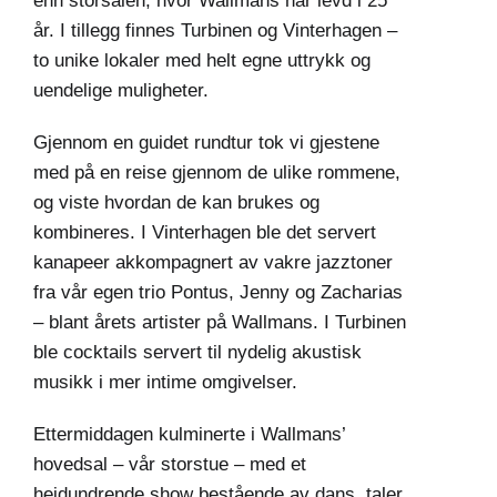
enn storsalen, hvor Wallmans har levd i 25
år. I tillegg finnes Turbinen og Vinterhagen –
to unike lokaler med helt egne uttrykk og
uendelige muligheter.
Gjennom en guidet rundtur tok vi gjestene
med på en reise gjennom de ulike rommene,
og viste hvordan de kan brukes og
kombineres. I Vinterhagen ble det servert
kanapeer akkompagnert av vakre jazztoner
fra vår egen trio Pontus, Jenny og Zacharias
– blant årets artister på Wallmans. I Turbinen
ble cocktails servert til nydelig akustisk
musikk i mer intime omgivelser.
Ettermiddagen kulminerte i Wallmans’
hovedsal – vår storstue – med et
heidundrende show bestående av dans, taler