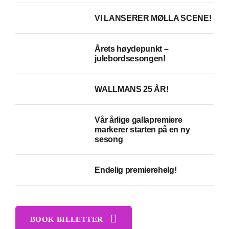
VI LANSERER MØLLA SCENE!
Årets høydepunkt –
julebordsesongen!
WALLMANS 25 ÅR!
Vår årlige gallapremiere
markerer starten på en ny
sesong
Endelig premierehelg!
BOOK BILLETTER