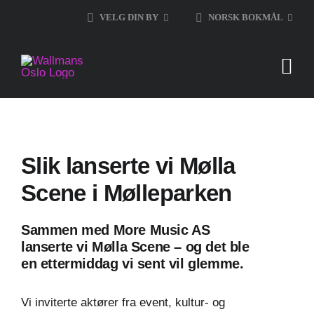
Skip
VELG DIN BY
NORSK BOKMÅL
to
content
Slik lanserte vi Mølla
Scene i Mølleparken
Sammen med More Music AS
lanserte vi Mølla Scene – og det ble
en ettermiddag vi sent vil glemme.
Vi inviterte aktører fra event, kultur- og