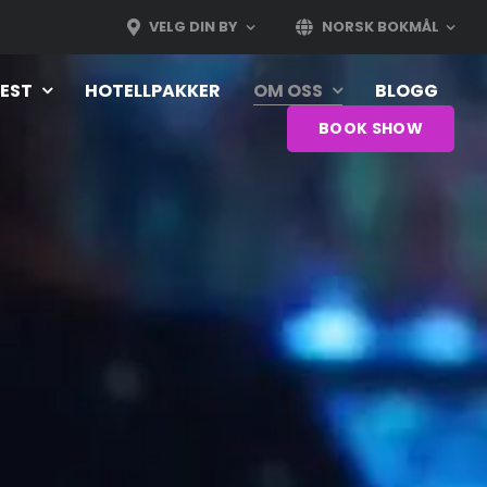
VELG DIN BY
NORSK BOKMÅL
EST
HOTELLPAKKER
OM OSS
BLOGG
BOOK SHOW