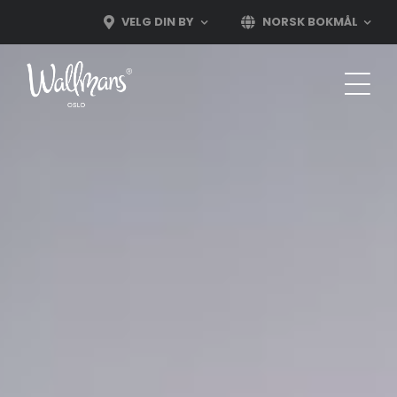
Skip
VELG DIN BY
NORSK BOKMÅL
to
content