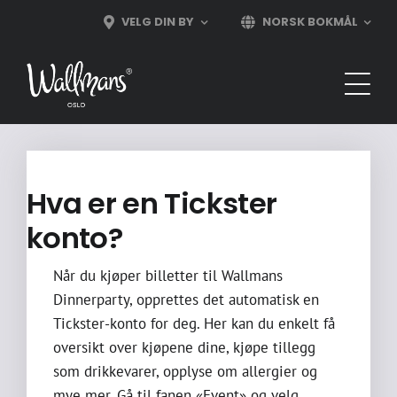
Skip
VELG DIN BY
NORSK BOKMÅL
to
content
Hva er en Tickster
konto?
Når du kjøper billetter til Wallmans
Dinnerparty, opprettes det automatisk en
Tickster-konto for deg. Her kan du enkelt få
oversikt over kjøpene dine, kjøpe tillegg
som drikkevarer, opplyse om allergier og
mye mer. Gå til fanen «Event» og velg