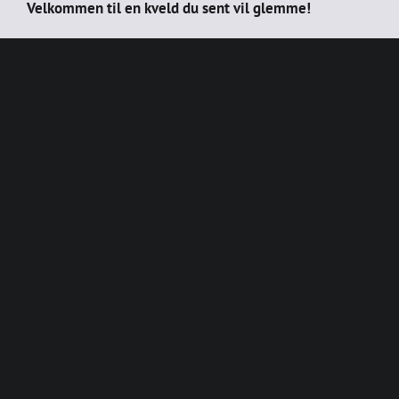
Velkommen til en kveld du sent vil glemme!
Book dine billetter
Har du med rullestol, kontakt oss via e-post eller
telefon før du oppretter en booking.
BOOK SHOW
Mat og drikke
Vi har en deilig flerrettersmeny, som er satt
sammen av de beste råvarene sesongen har å