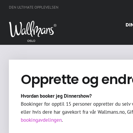
Skip
DEN ULTIMATE OPPLEVELSEN
to
content
DI
Opprette og endr
Hvordan booker jeg Dinnershow?
Bookinger for opptil 15 personer oppretter du selv v
eller hvis dere har gavekort fra vår Wallmans.no, Gif
bookingavdelingen
.