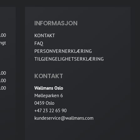
INFORMASJON
.00
KONTAKT
ngt
FAQ
PERSONVERNERKLÆRING
TILGJENGELIGHETSERKLÆRING
.00
KONTAKT
.00
.00
Wallmans Oslo
Mølleparken 6
0459 Oslo
+47 23 22 65 90
kundeservice@wallmans.com