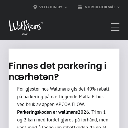
Skip
VELG DIN BY
NORSK BOKMÅL
to
content
Finnes det parkering i
nærheten?
For gjester hos Wallmans gis det 40% rabatt
på parkering på nærliggende Mølla P-hus
ved bruk av appen APCOA FLOW.
Parkeringskoden er wallmans2026.
Trinn 1
og 2 kan med fordel gjøres på forhånd, men
vent med å legge inn rabattkoden (trinn 3)